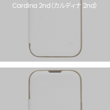
Cardina 2nd（カルディナ 2nd）