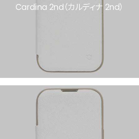
Cardina 2nd（カルディナ 2nd）