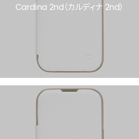
Cardina 2nd（カルディナ 2nd）