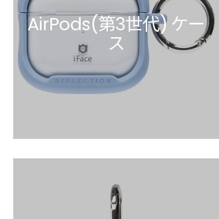
AirPods(第3世代) ケー
ス