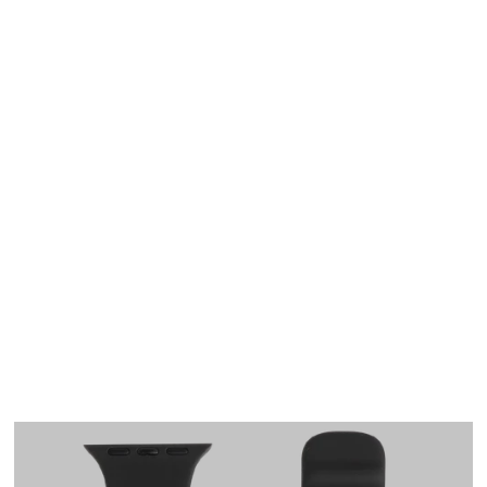
Apple Watch
SE/6/5/4 40mm バン
ド