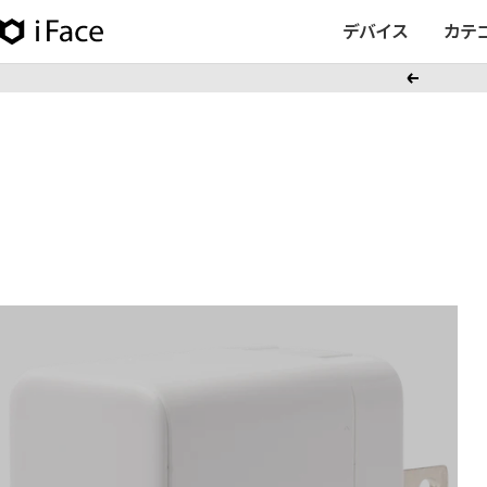
コ
デバイス
カテ
iFace
ン
日
テ
戻
本
ン
る
公
ツ
式
へ
サ
ス
イ
キ
ト
ッ
プ