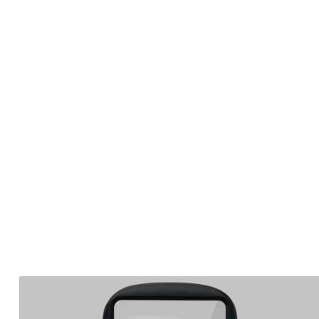
Apple Watch
SE/6/5/4 44mm バン
ド