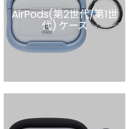
AirPods(第2世代/第1世
代) ケース