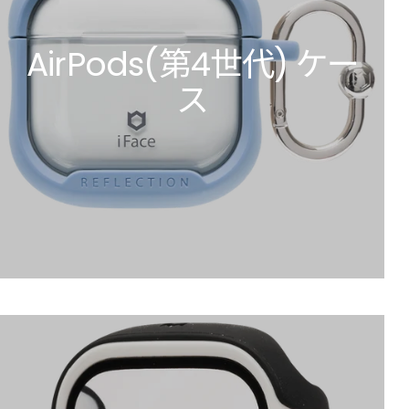
AirPods(第4世代) ケー
ス