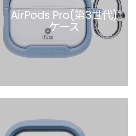
AirPods Pro(第3世代)
ケース