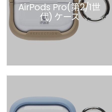
AirPods Pro(第2/1世
代) ケース