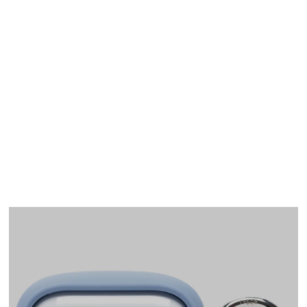
AirPods Pro(第1世代)
ケース