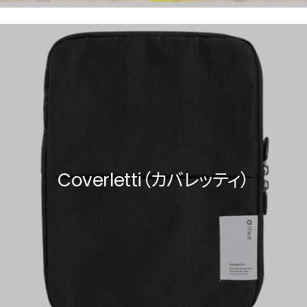
Coverletti（カバレッティ）