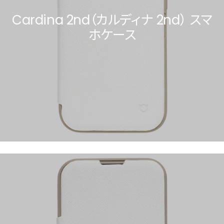
Cardina 2nd（カルディナ 2nd） スマ
ホケース