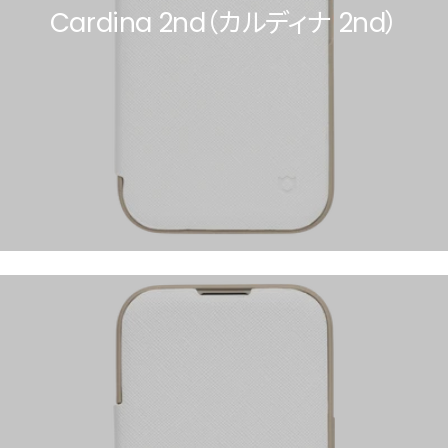
Cardina 2nd（カルディナ 2nd）