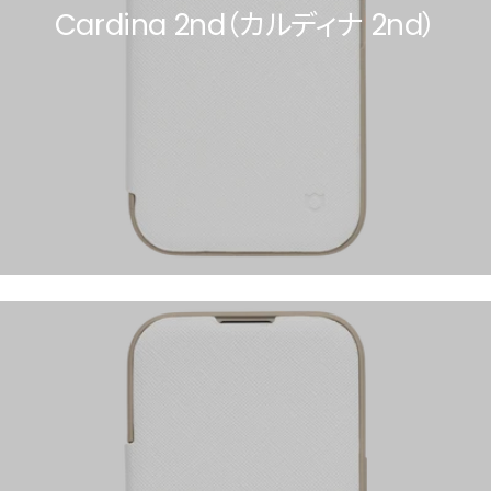
Cardina 2nd（カルディナ 2nd）