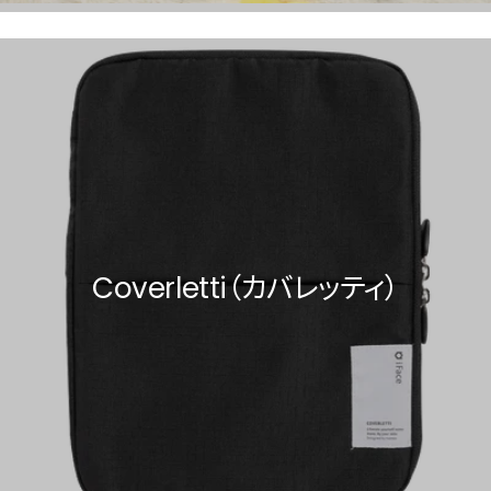
Coverletti（カバレッティ）