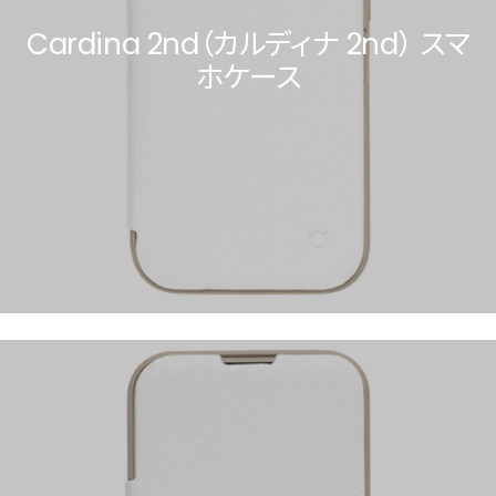
Cardina 2nd（カルディナ 2nd） スマ
ホケース