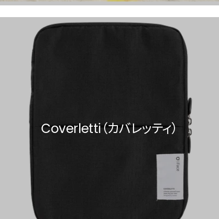
Coverletti（カバレッティ）