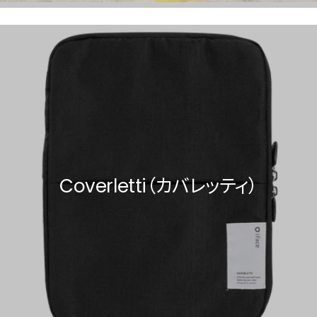
Coverletti（カバレッティ）