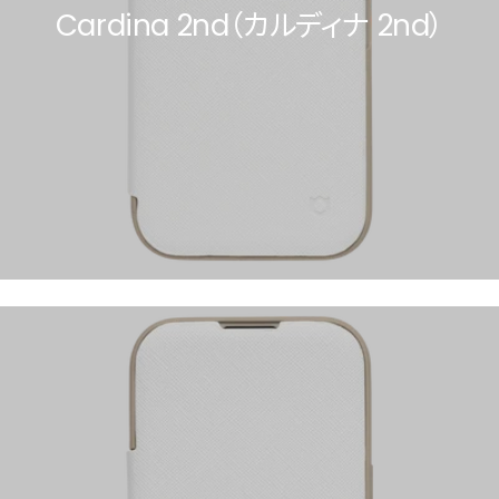
Cardina 2nd（カルディナ 2nd）