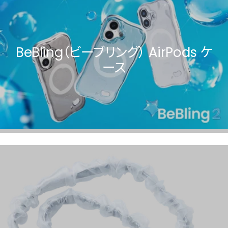
BeBling（ビーブリング） AirPods ケ
ース