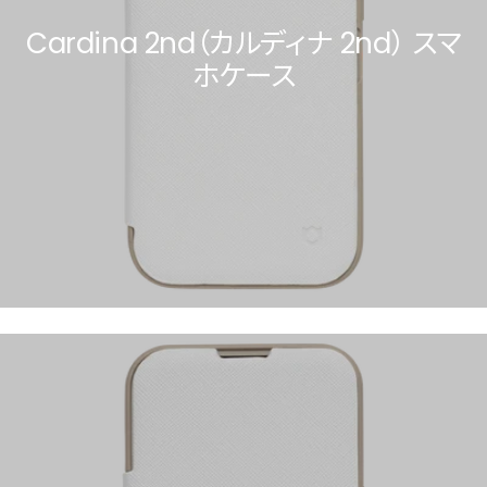
Cardina 2nd（カルディナ 2nd） スマ
ホケース