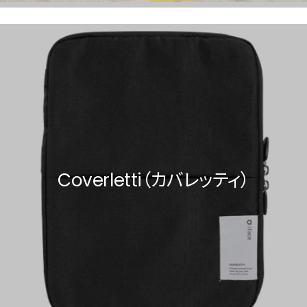
Coverletti（カバレッティ）