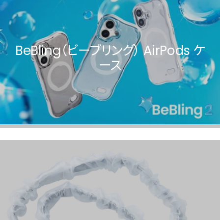
BeBling（ビーブリング） AirPods ケ
ース