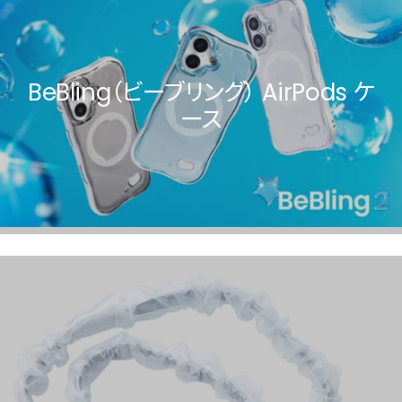
BeBling（ビーブリング） AirPods ケ
ース