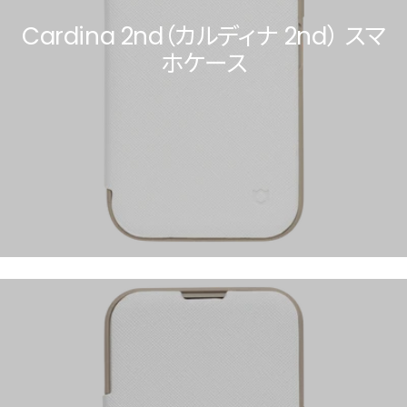
Cardina 2nd（カルディナ 2nd） スマ
ホケース