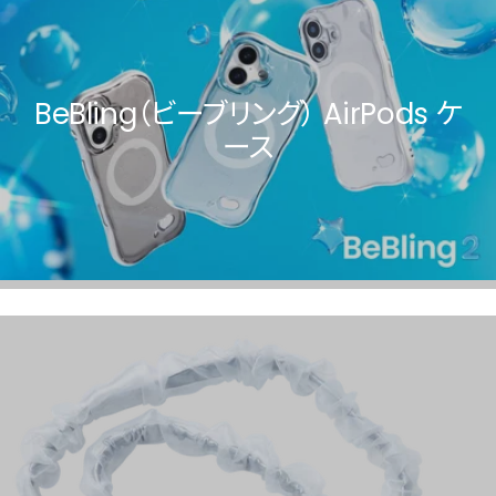
BeBling（ビーブリング） AirPods ケ
ース