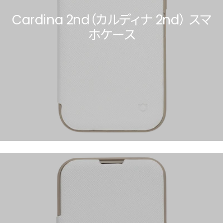
Cardina 2nd（カルディナ 2nd） スマ
ホケース