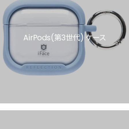
AirPods(第3世代) ケース