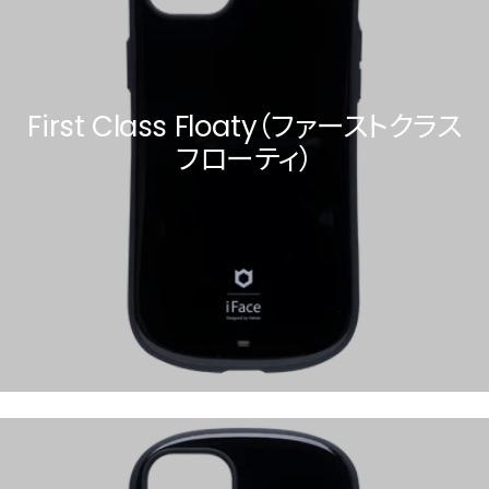
First Class Floaty（ファーストクラス
フローティ）