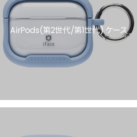
AirPods(第2世代/第1世代) ケース