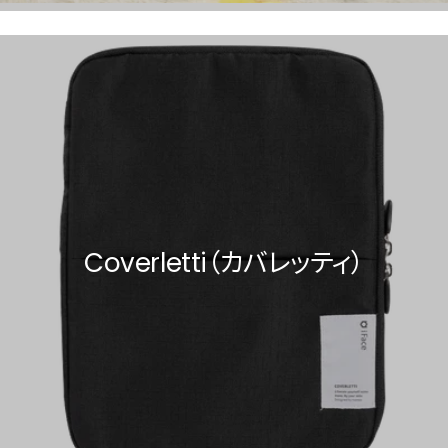
Coverletti（カバレッティ）