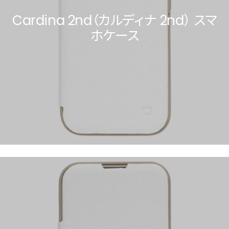
Cardina 2nd（カルディナ 2nd） スマ
ホケース