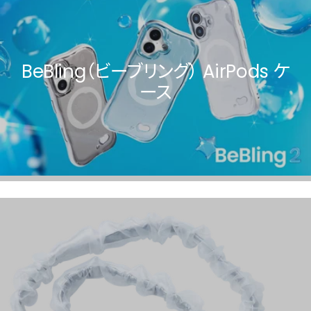
BeBling（ビーブリング） AirPods ケ
ース