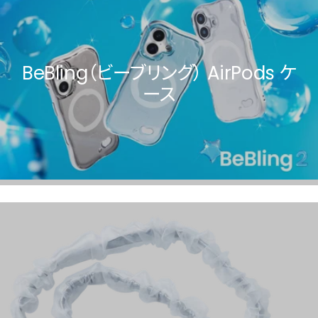
BeBling（ビーブリング） AirPods ケ
ース