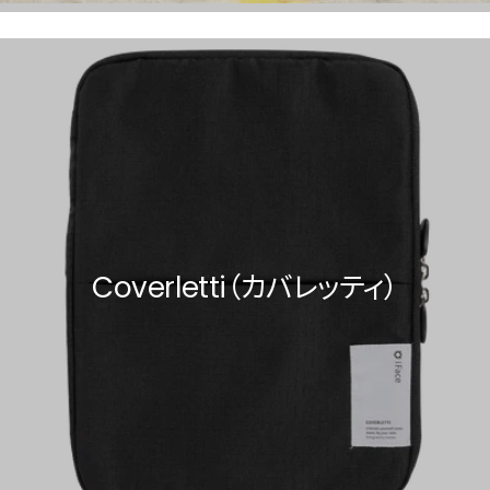
Coverletti（カバレッティ）