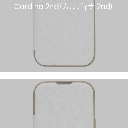
Cardina 2nd（カルディナ 2nd）