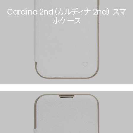
Cardina 2nd（カルディナ 2nd） スマ
ホケース