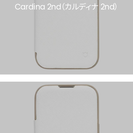
Cardina 2nd（カルディナ 2nd）