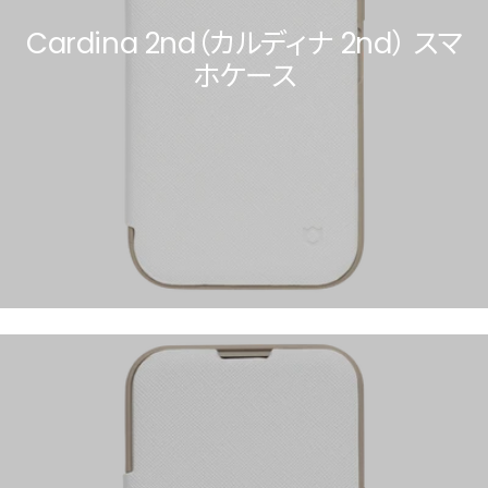
Cardina 2nd（カルディナ 2nd） スマ
ホケース