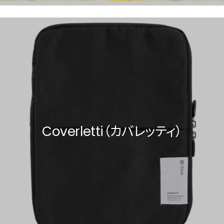
Coverletti（カバレッティ）