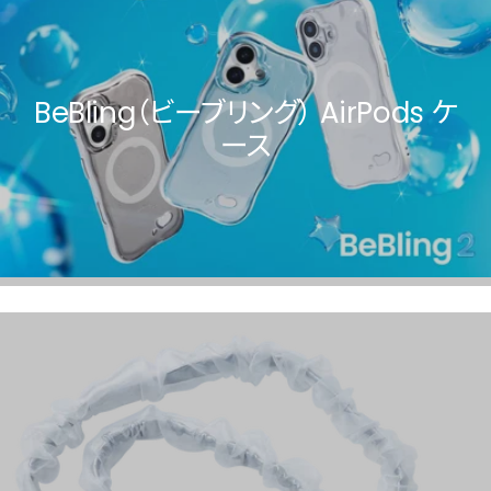
BeBling（ビーブリング） AirPods ケ
ース