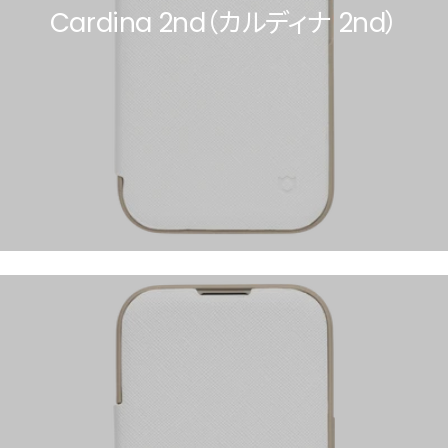
Cardina 2nd（カルディナ 2nd）