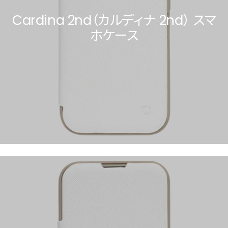
Cardina 2nd（カルディナ 2nd） スマ
ホケース