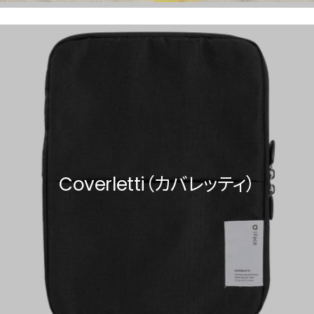
Coverletti（カバレッティ）