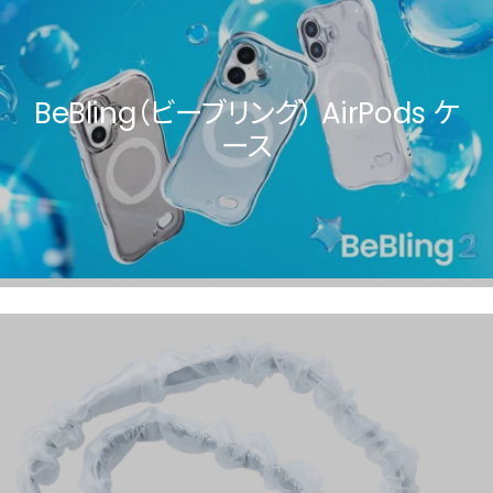
BeBling（ビーブリング） AirPods ケ
ース