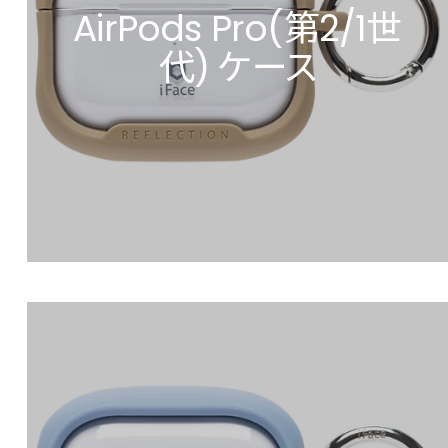
AirPods Pro(第2/1世
代) ケース