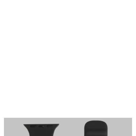
Apple Watch
SE/6/5/4 40mm バン
ド