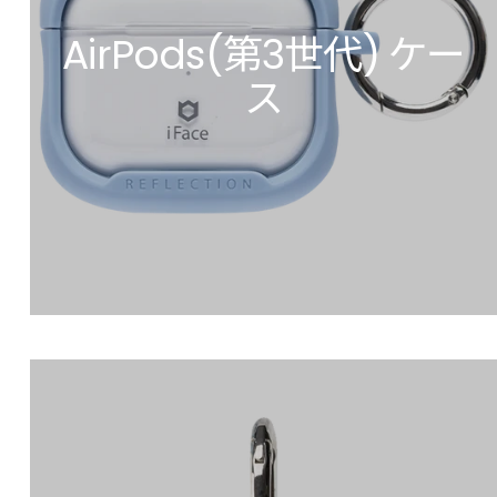
AirPods(第3世代) ケー
ス