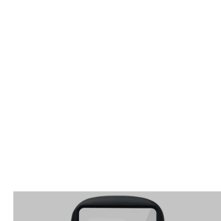
Apple Watch
SE/6/5/4 44mm バン
ド