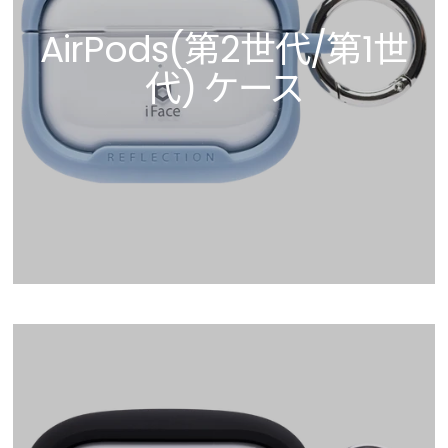
AirPods(第2世代/第1世
代) ケース