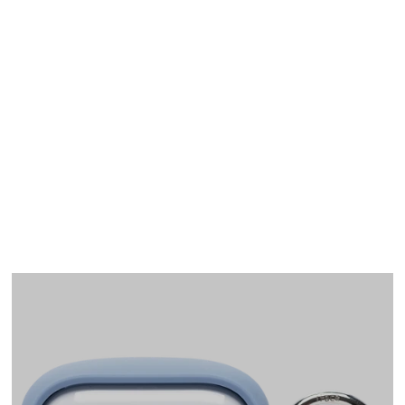
AirPods Pro(第1世代)
ケース