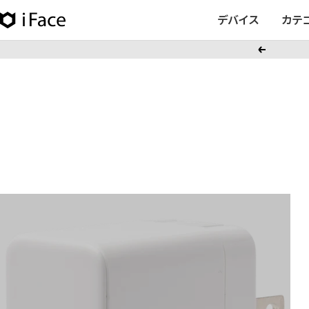
コ
デバイス
カテ
iFace
ン
日
テ
戻
本
ン
る
公
ツ
式
へ
サ
ス
イ
キ
ト
ッ
プ