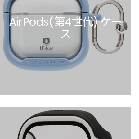
AirPods(第4世代) ケー
ス