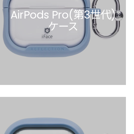
AirPods Pro(第3世代)
ケース