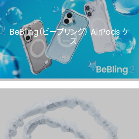
BeBling（ビーブリング） AirPods ケ
ース