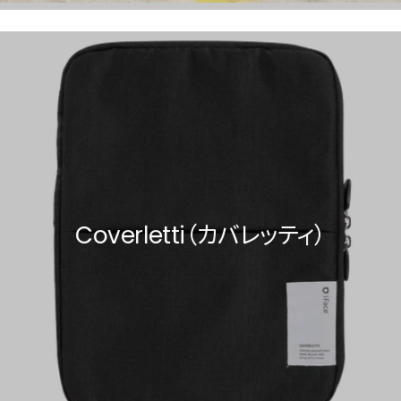
Coverletti（カバレッティ）