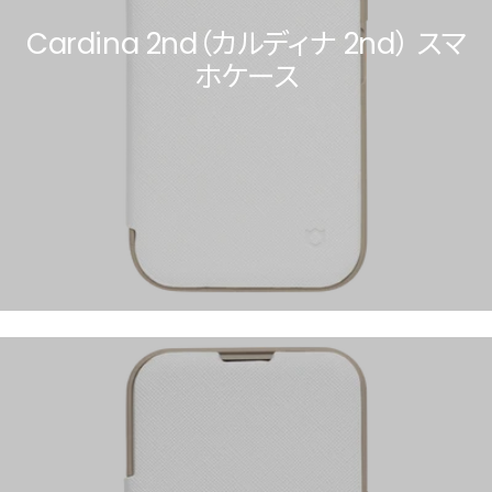
Cardina 2nd（カルディナ 2nd） スマ
ホケース