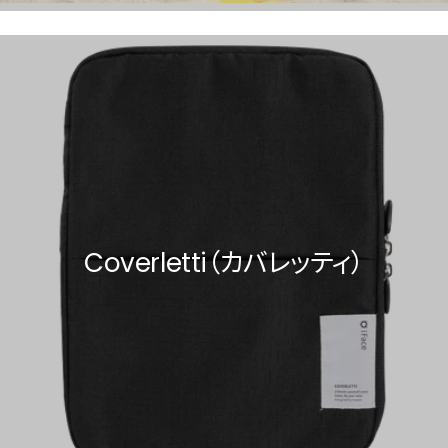
Coverletti（カバレッティ）