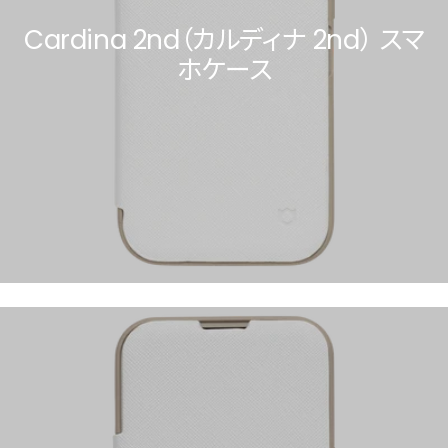
Cardina 2nd（カルディナ 2nd） スマ
ホケース