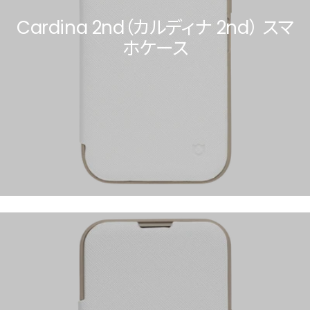
Cardina 2nd（カルディナ 2nd） スマ
ホケース