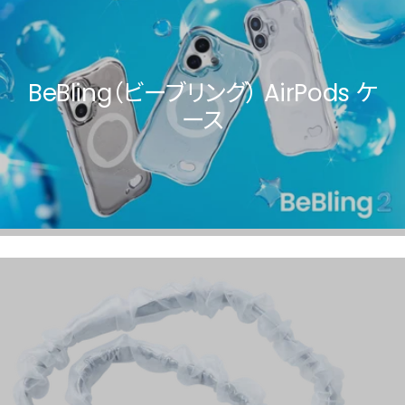
BeBling（ビーブリング） AirPods ケ
ース