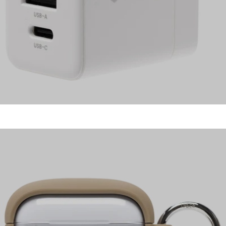
AirPods Pro(第1世代) ケース