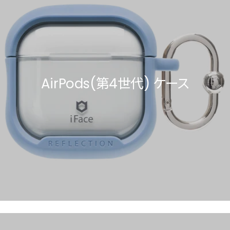
AirPods(第4世代) ケース