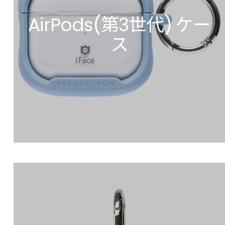
AirPods(第3世代) ケー
ス