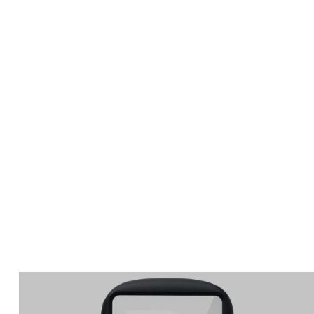
Apple Watch
SE/6/5/4 44mm バン
ド