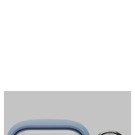
AirPods Pro(第1世代)
ケース