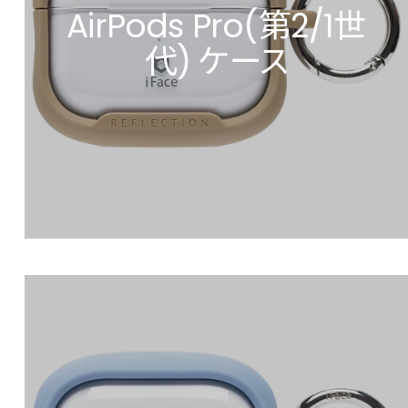
AirPods Pro(第2/1世
代) ケース