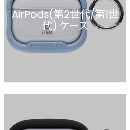
AirPods(第2世代/第1世
代) ケース