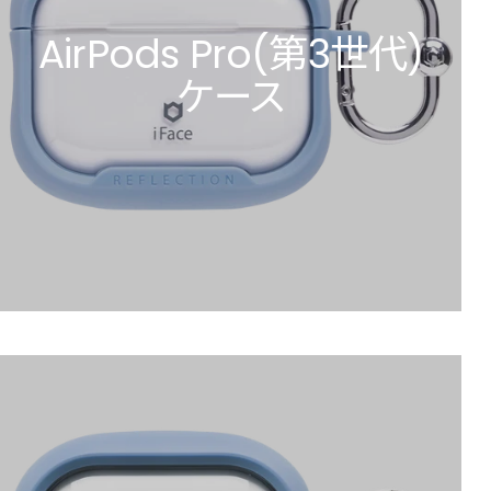
AirPods Pro(第3世代)
ケース