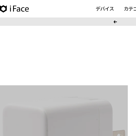
コ
デバイス
カテ
iFace
ン
日
テ
戻
本
ン
る
公
ツ
式
へ
サ
ス
イ
キ
ト
ッ
プ