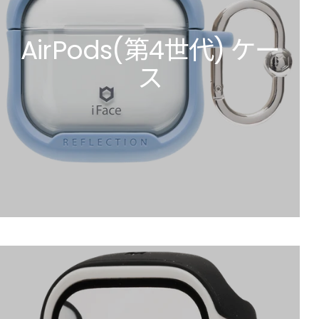
AirPods(第4世代) ケー
ス