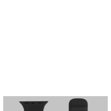
Apple Watch
SE/6/5/4 40mm バン
ド