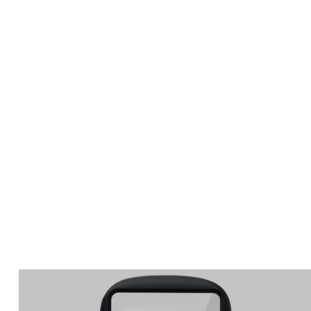
Apple Watch
SE/6/5/4 44mm バン
ド