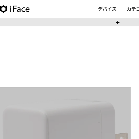
コ
デバイス
カテ
iFace
ン
日
テ
戻
本
ン
る
公
ツ
式
へ
サ
ス
イ
キ
ト
ッ
プ