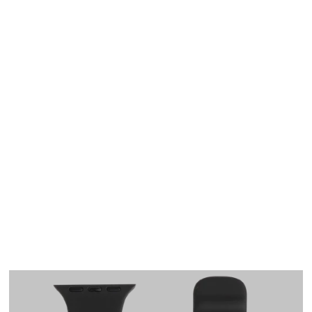
Apple Watch
SE/6/5/4 40mm バン
ド