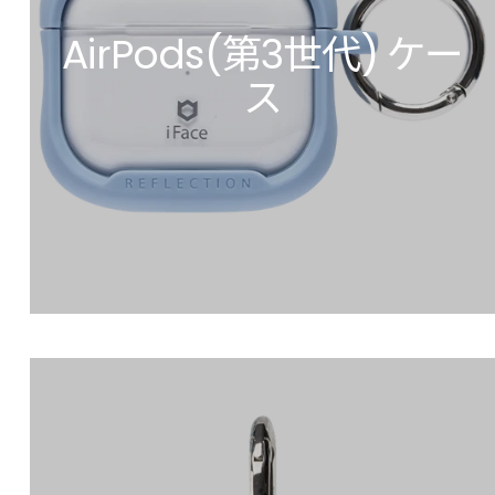
AirPods(第3世代) ケー
ス