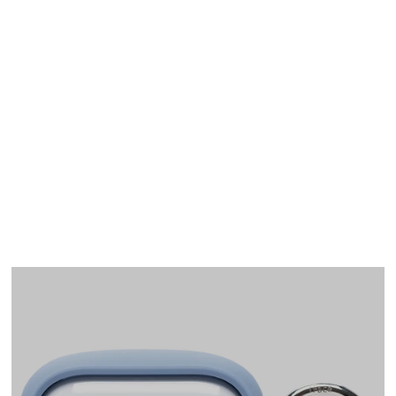
AirPods Pro(第1世代)
ケース