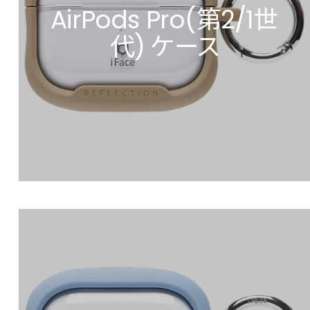
AirPods Pro(第2/1世
代) ケース