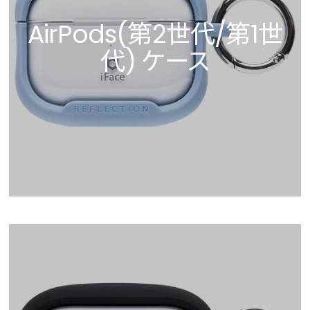
AirPods(第2世代/第1世
代) ケース