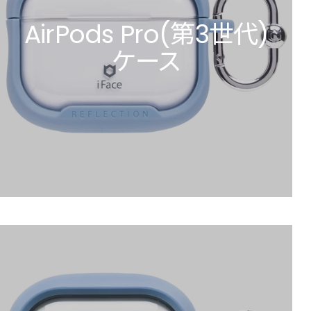
AirPods Pro(第3世代)
ケース