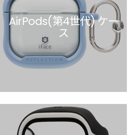
AirPods(第4世代) ケー
ス