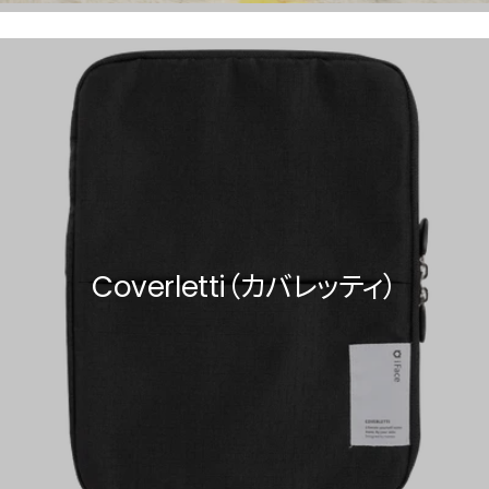
Coverletti（カバレッティ）