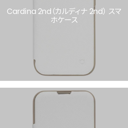
Cardina 2nd（カルディナ 2nd） スマ
ホケース