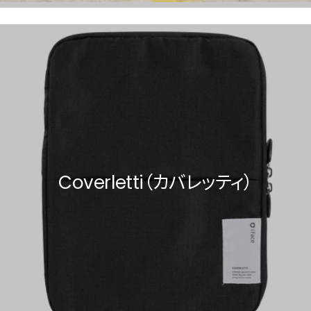
Coverletti（カバレッティ）