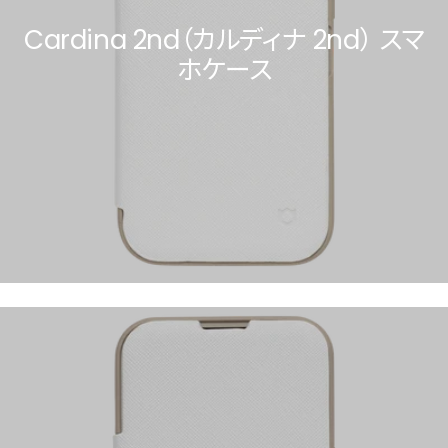
Cardina 2nd（カルディナ 2nd） スマ
ホケース