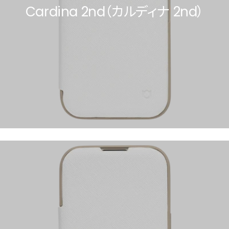
Cardina 2nd（カルディナ 2nd）