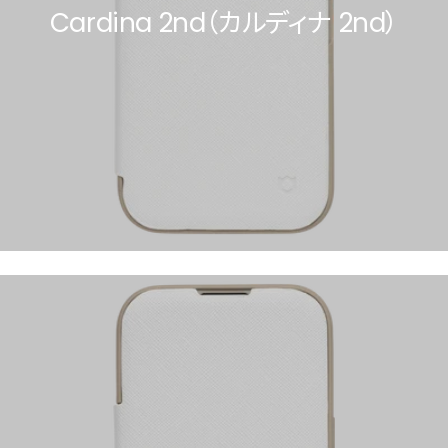
Cardina 2nd（カルディナ 2nd）