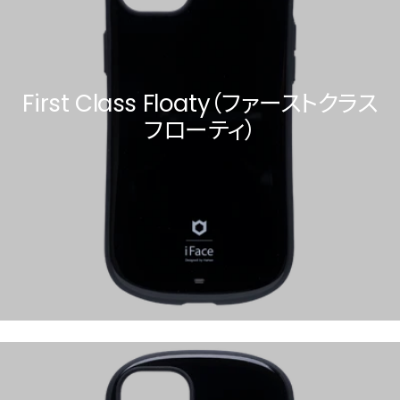
First Class Floaty（ファーストクラス
フローティ）