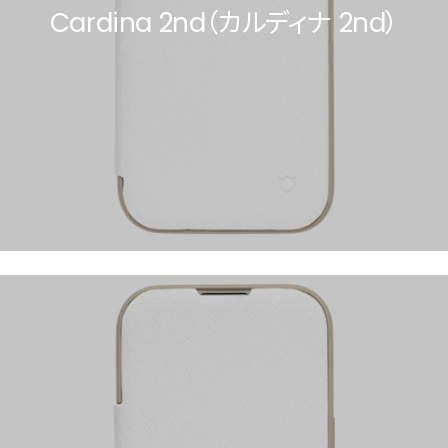
Cardina 2nd（カルディナ 2nd）