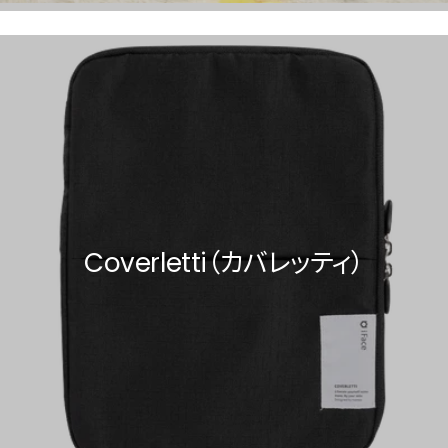
Coverletti（カバレッティ）