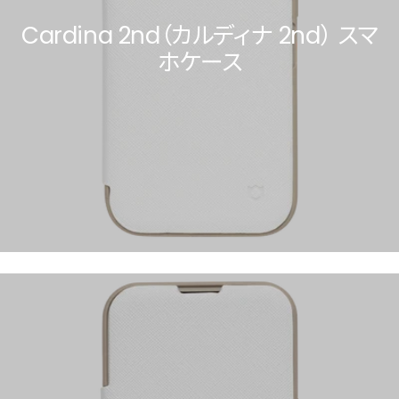
Cardina 2nd（カルディナ 2nd） スマ
ホケース