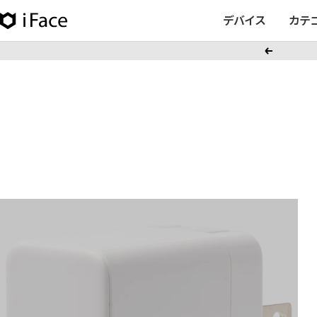
コ
デバイス
カテ
iFace
ン
日
テ
戻
本
ン
る
公
ツ
式
へ
サ
ス
イ
キ
ト
ッ
プ