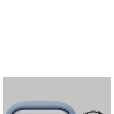
AirPods Pro(第1世代)
ケース