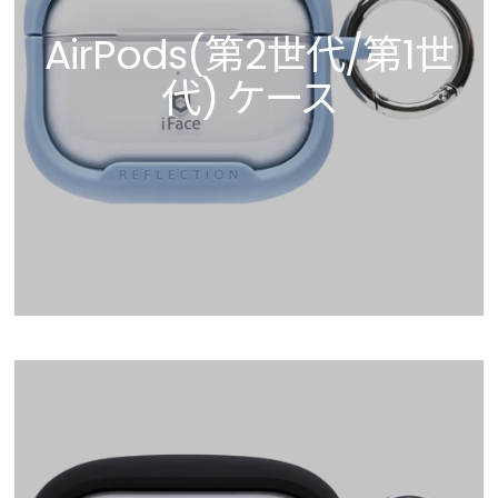
AirPods(第2世代/第1世
代) ケース