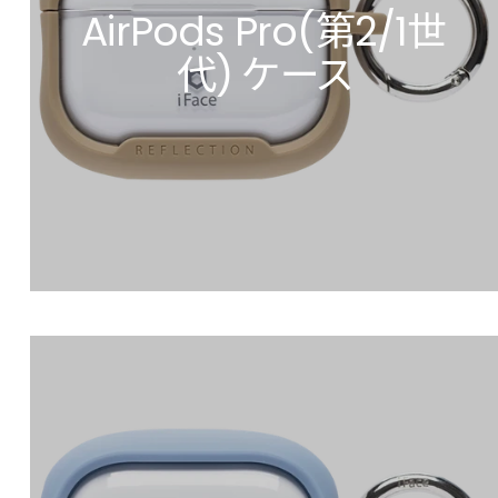
AirPods Pro(第2/1世
代) ケース