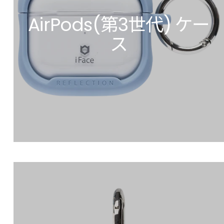
AirPods(第3世代) ケー
ス