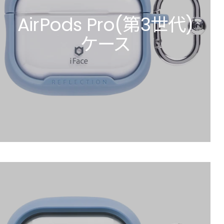
AirPods Pro(第3世代)
ケース