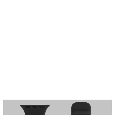
Apple Watch
SE/6/5/4 40mm バン
ド