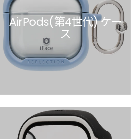
AirPods(第4世代) ケー
ス