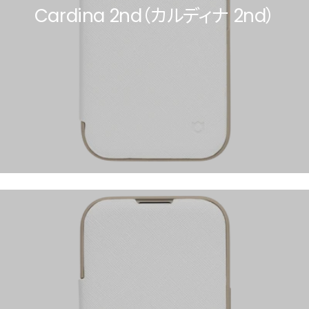
Cardina 2nd（カルディナ 2nd）