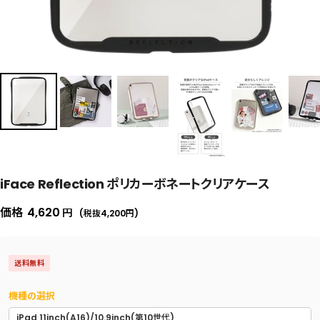
iFace Reflection ポリカーボネートクリアケース
セ
価格
4,620
円
(税抜4,200
円
)
ー
ル
送料無料
価
格
機種の選択
iPad 11inch(A16)/10.9inch(第10世代)