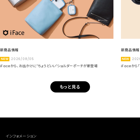
新商品情報
新商品情報
NEW
2026/08/05
NEW
202
iFaceから、お出かけに"ちょうどいい"ショルダーポーチが新登場
iFaceか
もっと見る
インフォメーション