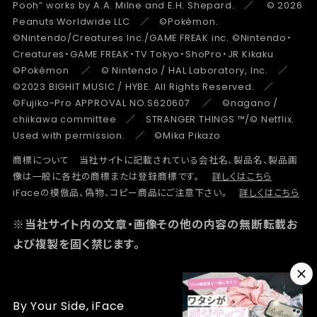
Pooh” works by A.A. Milne and E.H. Shepard. ／ © 2026
Peanuts Worldwide LLC ／ ©Pokémon.
©Nintendo/Creatures Inc./GAME FREAK inc. ©Nintendo・
Creatures・GAME FREAK・TV Tokyo・ShoPro・JR Kikaku
©Pokémon ／ © Nintendo / HAL Laboratory, Inc. ／
©2023 BIGHIT MUSIC / HYBE. All Rights Reserved. ／
©Fujiko-Pro APPROVAL NO.S620607 ／ ©nagano /
chiikawa committee ／ STRANGER THINGS ™/© Netflix.
Used with permission. ／ ©Mika Pikazo
商標について 当社サイトに記載されている会社名、製品名、製品画
像は一般に各社の商標または登録商標です。
詳しくはこちら
iFaceの模倣品、偽物、コピー商品にご注意下さい。
詳しくはこちら
※当社サイト内の文章・画像その他の内容の無断転載お
よび複製を固く禁じます。
By Your Side, iFace