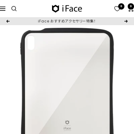
コ
0
0
iFace
ナ
ン
日
ビ
テ
iFace おすすめアクセサリー特集！
戻
次
本
ゲ
ン
る
へ
公
ー
ツ
式
シ
へ
サ
ョ
ス
イ
ン
キ
ト
ッ
プ