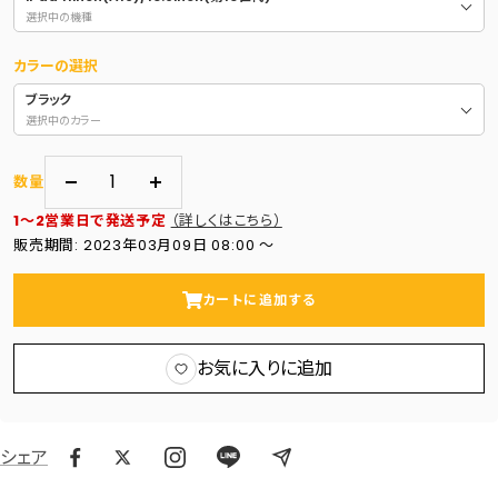
選択中の機種
カラーの選択
ブラック
選択中のカラー
数量
数
数
1～2営業日で発送予定
（詳しくはこちら）
量
量
販売期間: 2023年03月09日 08:00 〜
を
を
減
増
カートに追加する
ら
や
す
す
お気に入りに追加
シェア