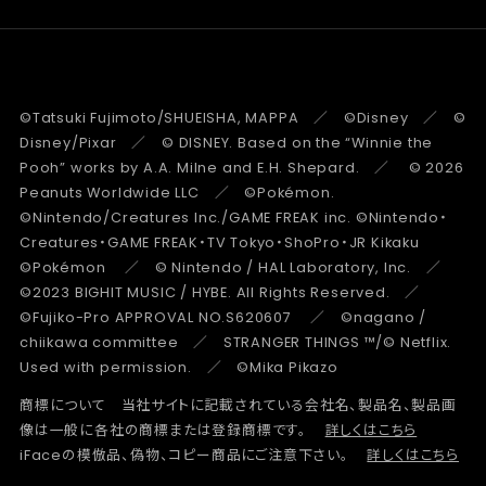
©Tatsuki Fujimoto/SHUEISHA, MAPPA ／ ©Disney ／ ©
Disney/Pixar ／ © DISNEY. Based on the “Winnie the
Pooh” works by A.A. Milne and E.H. Shepard. ／ © 2026
Peanuts Worldwide LLC ／ ©Pokémon.
©Nintendo/Creatures Inc./GAME FREAK inc. ©Nintendo・
Creatures・GAME FREAK・TV Tokyo・ShoPro・JR Kikaku
©Pokémon ／ © Nintendo / HAL Laboratory, Inc. ／
©2023 BIGHIT MUSIC / HYBE. All Rights Reserved. ／
©Fujiko-Pro APPROVAL NO.S620607 ／ ©nagano /
chiikawa committee ／ STRANGER THINGS ™/© Netflix.
Used with permission. ／ ©Mika Pikazo
商標について 当社サイトに記載されている会社名、製品名、製品画
像は一般に各社の商標または登録商標です。
詳しくはこちら
iFaceの模倣品、偽物、コピー商品にご注意下さい。
詳しくはこちら