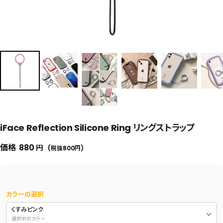
iFace Reflection Silicone Ring リングストラップ
セ
価格
880
円
(税抜800
円
)
ー
ル
価
カラーの選択
格
くすみピンク
選択中のカラー