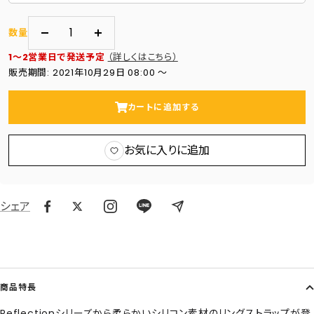
数量
数
数
1～2営業日で発送予定
（詳しくはこちら）
量
量
販売期間: 2021年10月29日 08:00 〜
を
を
減
増
カートに追加する
ら
や
す
す
お気に入りに追加
シェア
商品特長
Reflectionシリーズから柔らかいシリコン素材のリングストラップが登