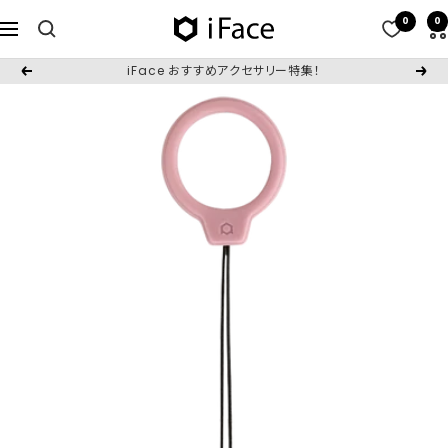
コ
0
0
iFace
ナ
ン
日
ビ
テ
iFace おすすめアクセサリー特集！
戻
次
本
ゲ
ン
る
へ
公
ー
ツ
式
シ
へ
サ
ョ
ス
イ
ン
キ
ト
ッ
プ