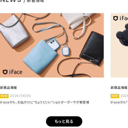
/ 新着情報
新商品情報
新商品情報
NEW
2026/08/05
NEW
202
iFaceから、お出かけに"ちょうどいい"ショルダーポーチが新登場
iFaceか
もっと見る