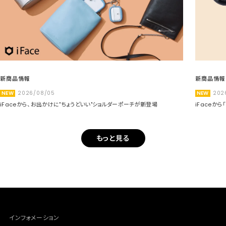
新商品情報
新商品情報
NEW
2026/08/05
NEW
202
iFaceから、お出かけに"ちょうどいい"ショルダーポーチが新登場
iFaceか
もっと見る
インフォメーション