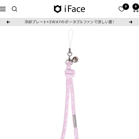
コ
0
0
iFace
ナ
ン
日
ビ
テ
冷却プレート×3WAYのポータブルファンで涼しい夏！
戻
次
本
ゲ
ン
る
へ
公
ー
ツ
式
シ
へ
サ
ョ
ス
イ
ン
キ
ト
ッ
プ