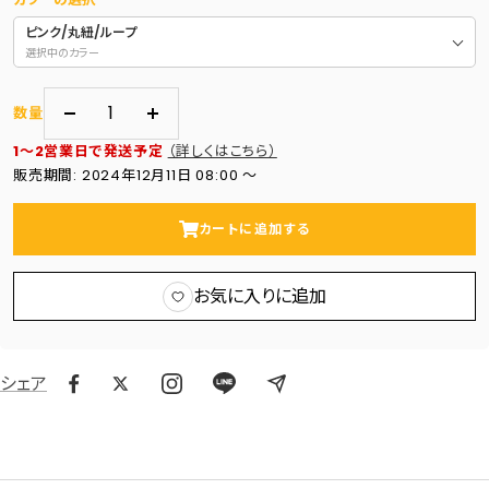
ピンク/丸紐/ループ
選択中のカラー
数量
数
数
1～2営業日で発送予定
（詳しくはこちら）
量
量
販売期間: 2024年12月11日 08:00 〜
を
を
減
増
カートに追加する
ら
や
す
す
お気に入りに追加
シェア