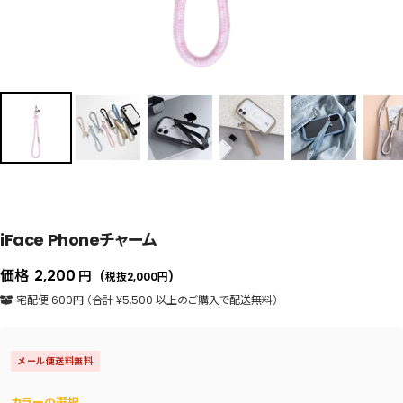
iFace Phoneチャーム
セ
価格
2,200
円
(税抜2,000
円
)
ー
宅配便 600円 （合計 ¥5,500 以上のご購入で配送無料）
ル
価
メール便送料無料
格
カラーの選択