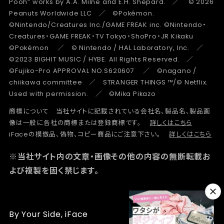
Pooh” works by A.A. Milne and E.H. Shepard. ／ © 2026
Peanuts Worldwide LLC ／ ©Pokémon.
©Nintendo/Creatures Inc./GAME FREAK inc. ©Nintendo・
Creatures・GAME FREAK・TV Tokyo・ShoPro・JR Kikaku
©Pokémon ／ © Nintendo / HAL Laboratory, Inc. ／
©2023 BIGHIT MUSIC / HYBE. All Rights Reserved. ／
©Fujiko-Pro APPROVAL NO.S620607 ／ ©nagano /
chiikawa committee ／ STRANGER THINGS ™/© Netflix.
Used with permission. ／ ©Mika Pikazo
商標について 当社サイトに記載されている会社名、製品名、製品画
像は一般に各社の商標または登録商標です。
詳しくはこちら
iFaceの模倣品、偽物、コピー商品にご注意下さい。
詳しくはこちら
※当社サイト内の文章・画像その他の内容の無断転載お
よび複製を固く禁じます。
By Your Side, iFace