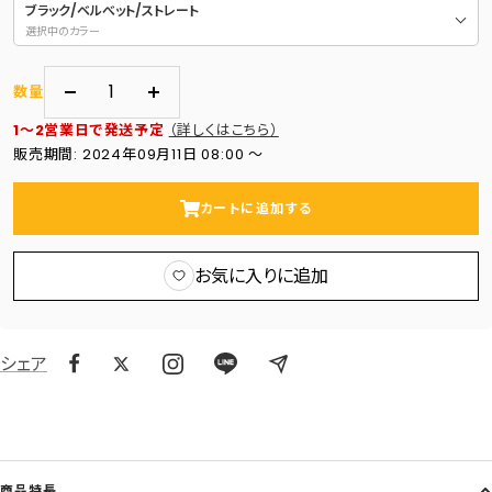
ブラック/ベルべット/ストレート
選択中のカラー
数量
数
数
1～2営業日で発送予定
（詳しくはこちら）
量
量
販売期間: 2024年09月11日 08:00 〜
を
を
減
増
カートに追加する
ら
や
す
す
お気に入りに追加
シェア
商品特長