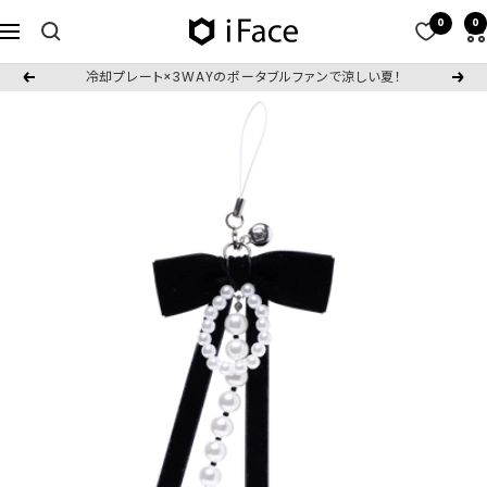
コ
0
0
iFace
ナ
ン
日
ビ
テ
冷却プレート×3WAYのポータブルファンで涼しい夏！
戻
次
本
ゲ
ン
る
へ
公
ー
ツ
式
シ
へ
サ
ョ
ス
イ
ン
キ
ト
ッ
プ