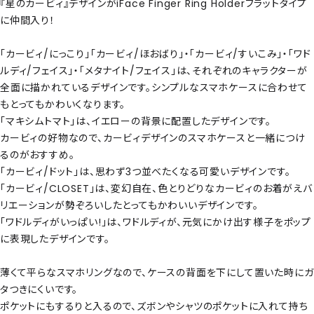
『星のカービィ』デザインがiFace Finger Ring Holderフラットタイプ
に仲間入り！
「カービィ/にっこり」「カービィ/ほおばり」・「カービィ/すいこみ」・「ワド
ルディ/フェイス」・「メタナイト/フェイス」は、それぞれのキャラクターが
全面に描かれているデザインです。シンプルなスマホケースに合わせて
もとってもかわいくなります。
「マキシムトマト」は、イエローの背景に配置したデザインです。
カービィの好物なので、カービィデザインのスマホケースと一緒につけ
るのがおすすめ。
「カービィ/ドット」は、思わず3つ並べたくなる可愛いデザインです。
「カービィ/CLOSET」は、変幻自在、色とりどりなカービィのお着がえバ
リエーションが勢ぞろいしたとってもかわいいデザインです。
「ワドルディがいっぱい!」は、ワドルディが、元気にかけ出す様子をポップ
に表現したデザインです。
薄くて平らなスマホリングなので、ケースの背面を下にして置いた時にガ
タつきにくいです。
ポケットにもするりと入るので、ズボンやシャツのポケットに入れて持ち