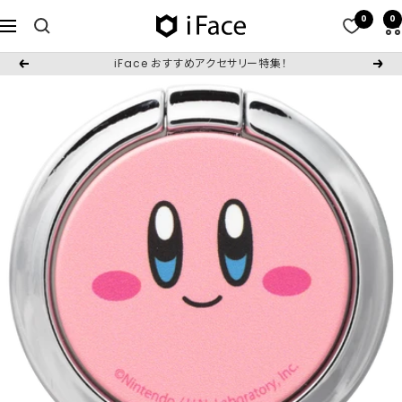
コ
0
0
iFace
ナ
ン
日
ビ
テ
iFace おすすめアクセサリー特集！
戻
次
本
ゲ
ン
る
へ
公
ー
ツ
式
シ
へ
サ
ョ
ス
イ
ン
キ
ト
ッ
プ