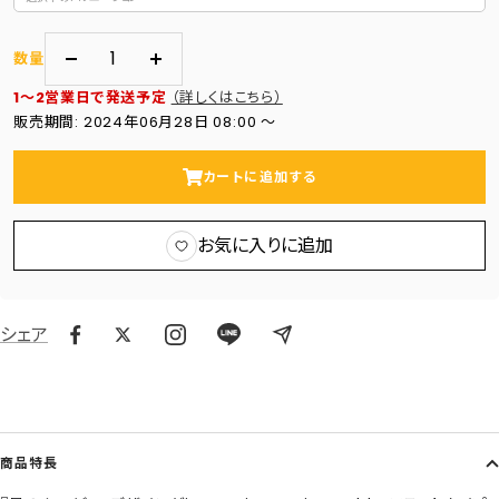
数量
数
数
1～2営業日で発送予定
（詳しくはこちら）
量
量
販売期間: 2024年06月28日 08:00 〜
を
を
減
増
カートに追加する
ら
や
す
す
お気に入りに追加
シェア
商品特長