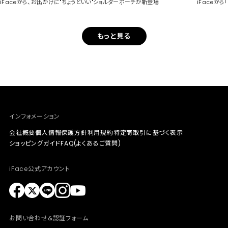
iFaceから、お出かけに"ちょうどいい"ショルダーポーチが新登場
iFaceか
もっと見る
インフォメーション
会社概要
個人情報保護方針
利用規約
特定商取引に基づく表示
ショッピングガイド
FAQ(よくあるご質問)
iFace公式アカウント
お問い合わせ&認証フォーム