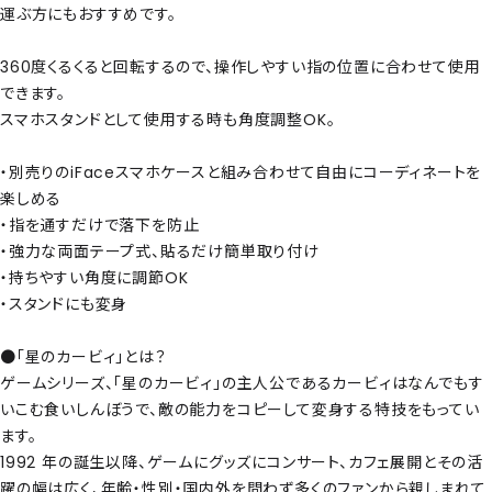
運ぶ方にもおすすめです。
360度くるくると回転するので、操作しやすい指の位置に合わせて使用
できます。
スマホスタンドとして使用する時も角度調整OK。
・別売りのiFaceスマホケースと組み合わせて自由にコーディネートを
楽しめる
・指を通すだけで落下を防止
・強力な両面テープ式、貼るだけ簡単取り付け
・持ちやすい角度に調節OK
・スタンドにも変身
●「星のカービィ」とは？
ゲームシリーズ、「星のカービィ」の主人公であるカービィはなんでもす
いこむ食いしんぼうで、敵の能力をコピーして変身する特技をもってい
ます。
1992 年の誕生以降、ゲームにグッズにコンサート、カフェ展開とその活
躍の幅は広く、年齢・性別・国内外を問わず多くのファンから親しまれて