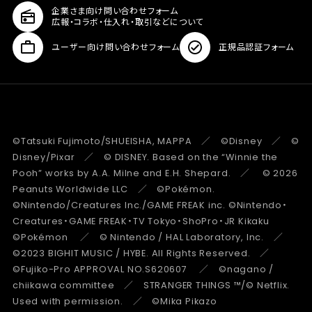
企業さま向け問い合わせフォーム
広報・コラボ・仕入れ・取引などについて
ユーザー向け問い合わせフォーム
正規品認証フォーム
©Tatsuki Fujimoto/SHUEISHA, MAPPA ／ ©Disney ／ ©
Disney/Pixar ／ © DISNEY. Based on the “Winnie the
Pooh” works by A.A. Milne and E.H. Shepard. ／ © 2026
Peanuts Worldwide LLC ／ ©Pokémon.
©Nintendo/Creatures Inc./GAME FREAK inc. ©Nintendo・
Creatures・GAME FREAK・TV Tokyo・ShoPro・JR Kikaku
©Pokémon ／ © Nintendo / HAL Laboratory, Inc. ／
©2023 BIGHIT MUSIC / HYBE. All Rights Reserved. ／
©Fujiko-Pro APPROVAL NO.S620607 ／ ©nagano /
chiikawa committee ／ STRANGER THINGS ™/© Netflix.
Used with permission. ／ ©Mika Pikazo