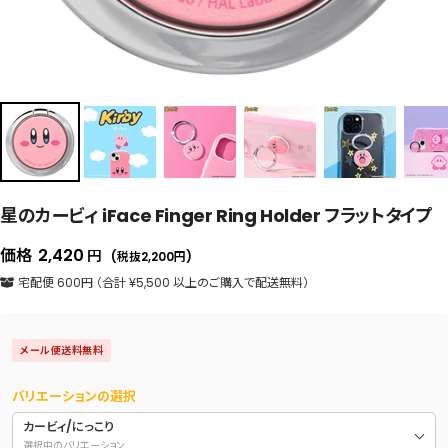
星のカービィ iFace Finger Ring Holder フラットタイプ
セ
価格
2,420
円
(税抜2,200
円
)
ー
宅配便 600円 （合計 ¥5,500 以上のご購入で配送無料）
ル
価
メール便送料無料
格
バリエーションの選択
カービィ/にっこり
選択中のバリエーション