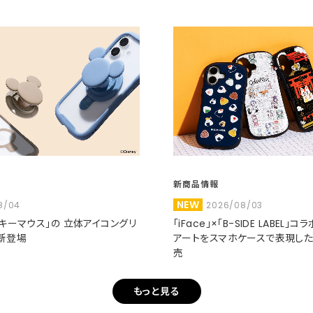
新商品情報
NEW
8/04
2026/08/03
ミッキーマウス」の 立体アイコングリ
「iFace」×「B-SIDE LABEL」
新登場
アートをスマホケースで表現し
売
もっと見る