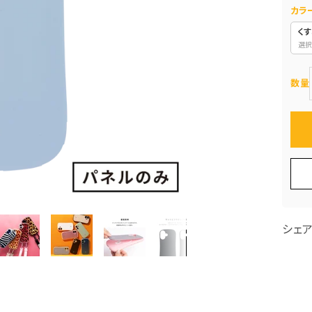
カラ
く
選択
数量
シェ