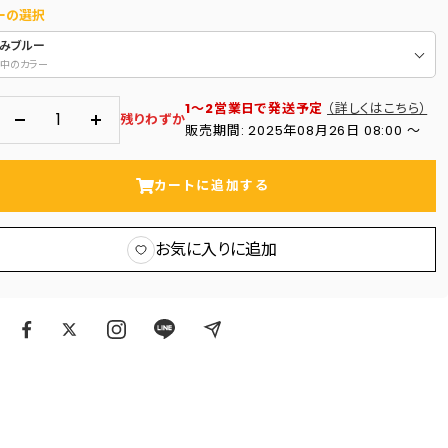
ーの選択
すみブルー
中のカラー
1～2営業日で発送予定
（詳しくはこちら）
残りわずか
数
数
販売期間: 2025年08月26日 08:00 〜
量
量
を
を
カートに追加する
減
増
ら
や
お気に入りに追加
す
す
ア