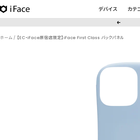
コ
デバイス
カテ
iFace
ン
日
テ
戻
本
ン
る
公
ツ
ホーム
【EC・iFace原宿店限定】iFace First Class バックパネル
式
へ
サ
ス
イ
キ
ト
ッ
プ