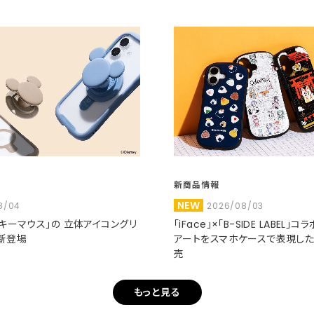
新商品情報
NEW
8/04
2026/08/03
ミッキーマウス」の 立体アイコングリ
「iFace」×「B-SIDE LABEL」
新登場
アートをスマホケースで表現し
売
もっと見る