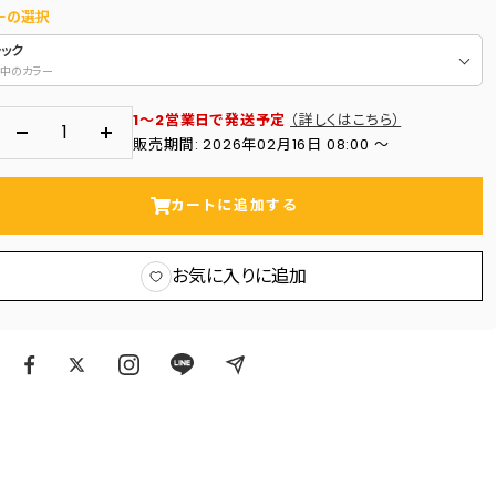
ーの選択
ラック
中のカラー
1～2営業日で発送予定
（詳しくはこちら）
数
数
販売期間: 2026年02月16日 08:00 〜
量
量
を
を
カートに追加する
減
増
ら
や
お気に入りに追加
す
す
ア