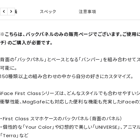
商品特長
スペック
注意事項
戻
次
る
へ
※こちらは、バックパネルのみの販売ページでございます。ご使用に
チ）のご購入が必要です。
背面の「バックパネル」とベースとなる「バンパー」を組み合わせて
可能に。
150種類以上の組み合わせの中から自分の好きにカスタマイズ。
iFace First Classシリーズは、どんなスタイルでも合わせや
衝撃性能、MagSafeにも対応した便利な機能も充実したiFace
・First Class スマホケースのバックパネル（背面のパネル）
・個性的な「Your Color」や幻想的で美しい「UNIVERSE」、ア
「Terra」など