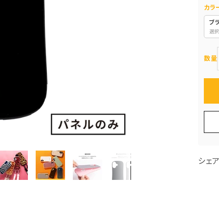
カラ
ブ
選択
数量
シェ