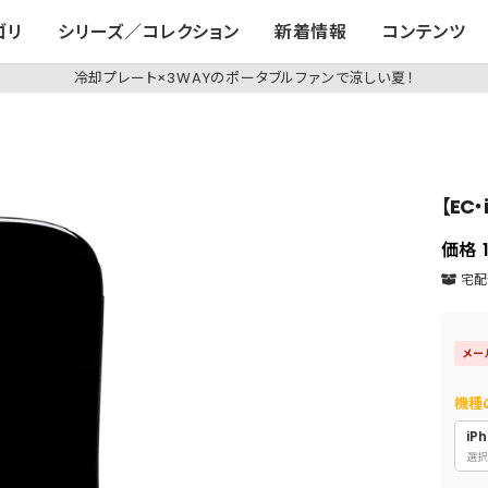
ゴリ
シリーズ／コレクション
新着情報
コンテンツ
冷却プレート×3WAYのポータブルファンで涼しい夏！
【EC・
価格
宅配便
メー
機種
iPh
選択