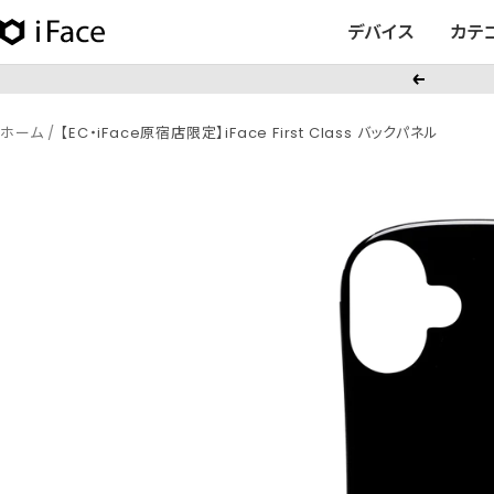
コ
デバイス
カテ
iFace
ン
日
テ
戻
本
ン
る
公
ツ
ホーム
【EC・iFace原宿店限定】iFace First Class バックパネル
式
へ
サ
ス
イ
キ
ト
ッ
プ