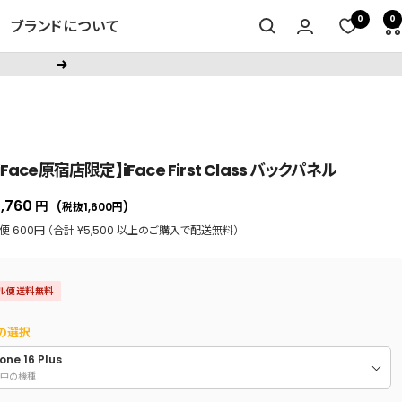
0
0
ブランドについて
次
へ
iFace原宿店限定】iFace First Class バックパネル
セ
1,760
円
(税抜1,600
円
)
ー
 600円 （合計 ¥5,500 以上のご購入で配送無料）
ル
価
ル便送料無料
格
の選択
one 16 Plus
中の機種