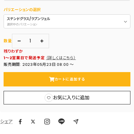
バリエーションの選択
ステンドグラス/ラプンツェル
選択中のバリエーション
数量
数
数
残りわずか
量
量
1～2営業日で発送予定
（詳しくはこちら）
を
を
販売期間: 2023年05月23日 08:00 〜
減
増
ら
や
カートに追加する
す
す
お気に入りに追加
シェア