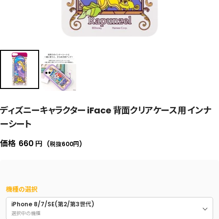
ディズニーキャラクター iFace 背面クリアケース用 インナ
ーシート
セ
価格
660
円
(税抜600
円
)
ー
ル
価
機種の選択
格
iPhone 8/7/SE(第2/第3世代)
選択中の機種