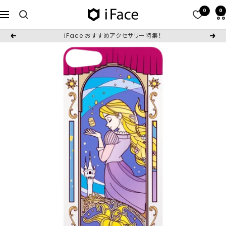
コ
0
0
iFace
ナ
ン
日
ビ
テ
iFace おすすめアクセサリー特集！
戻
次
本
ゲ
ン
る
へ
公
ー
ツ
式
シ
へ
サ
ョ
ス
イ
ン
キ
ト
ッ
プ