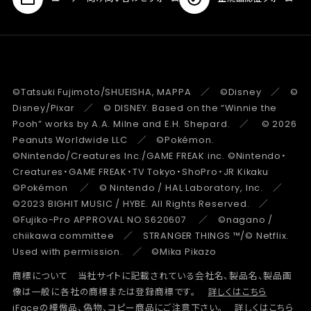
©Tatsuki Fujimoto/SHUEISHA, MAPPA ／ ©Disney ／ ©
Disney/Pixar ／ © DISNEY. Based on the “Winnie the
Pooh” works by A.A. Milne and E.H. Shepard. ／ © 2026
Peanuts Worldwide LLC ／ ©Pokémon.
©Nintendo/Creatures Inc./GAME FREAK inc. ©Nintendo・
Creatures・GAME FREAK・TV Tokyo・ShoPro・JR Kikaku
©Pokémon ／ © Nintendo / HAL Laboratory, Inc. ／
©2023 BIGHIT MUSIC / HYBE. All Rights Reserved. ／
©Fujiko-Pro APPROVAL NO.S620607 ／ ©nagano /
chiikawa committee ／ STRANGER THINGS ™/© Netflix.
Used with permission. ／ ©Mika Pikazo
商標について 当社サイトに記載されている会社名、製品名、製品画
像は一般に各社の商標または登録商標です。
詳しくはこちら
iFaceの模倣品、偽物、コピー商品にご注意下さい。
詳しくはこちら