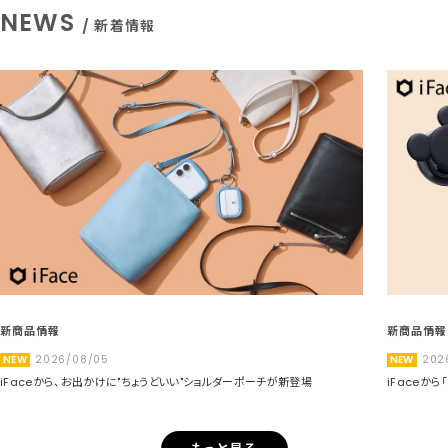
NEWS
/ 新着情報
新商品情報
新商品情報
NEW
2026/08/05
NEW
202
iFaceから、お出かけに"ちょうどいい"ショルダーポーチが新登場
iFaceか