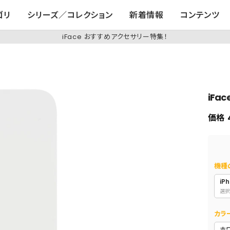
ゴリ
シリーズ／コレクション
新着情報
コンテンツ
iFace おすすめアクセサリー特集！
iFa
価格
機種
iPh
選択
カラ
ホ