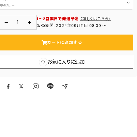
中のカラー
1～2営業日で発送予定
（詳しくはこちら）
数
数
販売期間: 2024年09月11日 08:00 〜
量
量
を
を
カートに追加する
減
増
ら
や
お気に入りに追加
す
す
ア