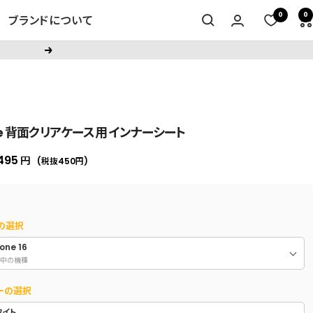
0
0
ブランドについて
次
へ
ce 背面クリアケース用 インナーシート
セ
495
円
(税抜450
円
)
ー
ル
価
の選択
格
one 16
中の機種
ーの選択
ワイト