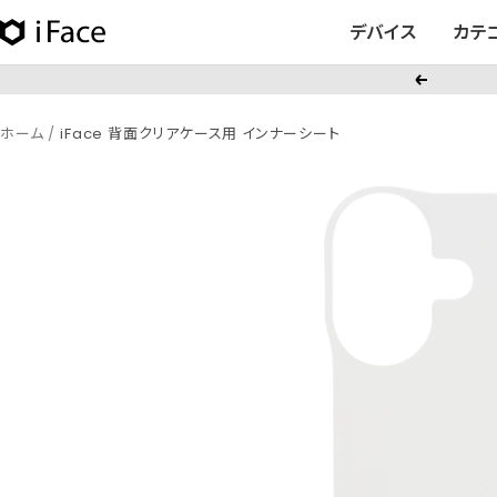
コ
デバイス
カテ
iFace
ン
日
テ
戻
本
ン
る
公
ツ
ホーム
iFace 背面クリアケース用 インナーシート
式
へ
サ
ス
イ
キ
ト
ッ
プ