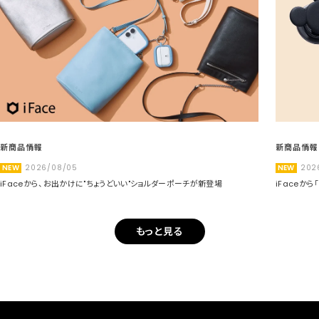
新商品情報
新商品情報
NEW
2026/08/05
NEW
202
iFaceから、お出かけに"ちょうどいい"ショルダーポーチが新登場
iFaceか
もっと見る