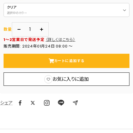
クリア
選択中のカラー
数量
数
数
1～2営業日で発送予定
（詳しくはこちら）
量
量
販売期間: 2024年01月24日 08:00 〜
を
を
減
増
カートに追加する
ら
や
す
す
お気に入りに追加
シェア