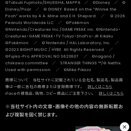
©Tatsuki Fujimoto/SHUEISHA, MAPPA ／ ©Disney ／ ©
Disney/Pixar ／ © DISNEY. Based on the “Winnie the
Pooh” works by A.A. Milne and E.H. Shepard. ／ © 2026
Peanuts Worldwide LLC ／ ©Pokémon.
©Nintendo/Creatures Inc./GAME FREAK inc. ©Nintendo・
Creatures・GAME FREAK・TV Tokyo・ShoPro・JR Kikaku
©Pokémon ／ © Nintendo / HAL Laboratory, Inc. ／
©2023 BIGHIT MUSIC / HYBE. All Rights Reserved. ／
©Fujiko-Pro APPROVAL NO.S620607 ／ ©nagano /
chiikawa committee ／ STRANGER THINGS ™/© Netflix.
Used with permission. ／ ©Mika Pikazo
商標について 当社サイトに記載されている会社名、製品名、製品画
像は一般に各社の商標または登録商標です。
詳しくはこちら
iFaceの模倣品、偽物、コピー商品にご注意下さい。
詳しくはこちら
※当社サイト内の文章・画像その他の内容の無断転載お
よび複製を固く禁じます。