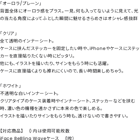
「オーロラ/プレーン」
背面全体にオーロラ感をプラス。一見、何も入ってないように見えて、光
の当たる角度によってふとした瞬間に魅せるきらめきはオシャレ感抜群
「クリア」
全て透明のインナーシート。
ケースに挟んだステッカーを固定したい時や、iPhoneやケースにステッ
カーを直接貼りたくない時にピッタリ。
他にも、イラストを描いたり、サインをもらう時にも活躍。
ケースに直接描くよりも擦れにくいので、長い時間楽しめちゃう。
「ホワイト」
不透明な白いインナーシート。
クリアタイプのケース装着時やインナーシート、ステッカーなどを挟む
時、濃い色の機種を透かさずに本来の色で楽しめる。
イラストを描いたりサインをもらう時も、透けないので書きやすい。
【対応商品】 （）内は使用可能枚数
iFace BeBling Waveケース （1枚）