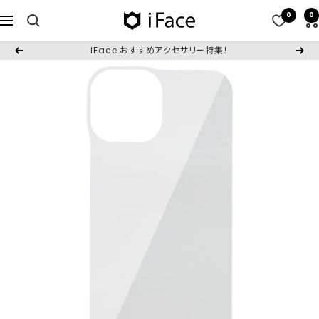
コ
0
0
iFace
ナ
ン
日
ビ
テ
iFace おすすめアクセサリー特集！
戻
次
本
ゲ
ン
る
へ
公
ー
ツ
式
シ
へ
サ
ョ
ス
イ
ン
キ
ト
ッ
プ