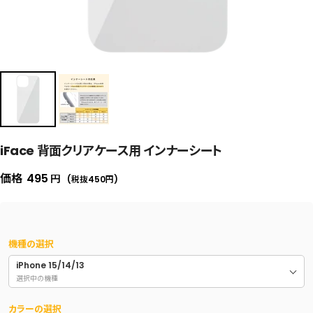
iFace 背面クリアケース用 インナーシート
セ
価格
495
円
(税抜450
円
)
ー
ル
価
機種の選択
格
iPhone 15/14/13
選択中の機種
カラーの選択