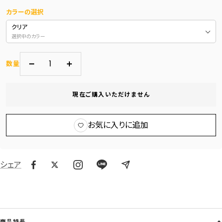
カラーの選択
クリア
選択中のカラー
数量
数
数
量
量
現在ご購入いただけません
を
を
減
増
ら
や
お気に入りに追加
す
す
シェア
商品特長