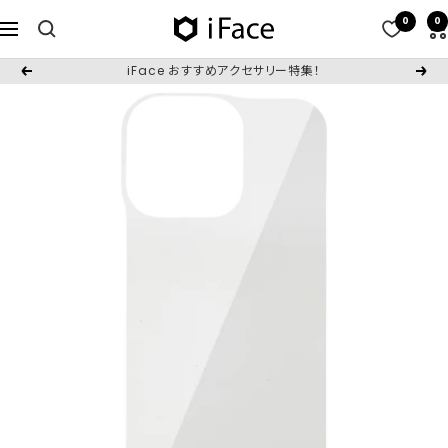
コ
0
0
iFace
ナ
ン
日
ビ
テ
iFace おすすめアクセサリー特集！
戻
次
本
ゲ
ン
る
へ
公
ー
ツ
式
シ
へ
サ
ョ
ス
イ
ン
キ
ト
ッ
プ