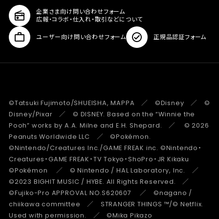
企業さま向け問い合わせフォーム
広報・コラボ・仕入れ・取引などについて
ユーザー向け問い合わせフォーム
正規品認証フォーム
©Tatsuki Fujimoto/SHUEISHA, MAPPA ／ ©Disney ／ ©
Disney/Pixar ／ © DISNEY. Based on the “Winnie the
Pooh” works by A.A. Milne and E.H. Shepard. ／ © 2026
Peanuts Worldwide LLC ／ ©Pokémon.
©Nintendo/Creatures Inc./GAME FREAK inc. ©Nintendo・
Creatures・GAME FREAK・TV Tokyo・ShoPro・JR Kikaku
©Pokémon ／ © Nintendo / HAL Laboratory, Inc. ／
©2023 BIGHIT MUSIC / HYBE. All Rights Reserved. ／
©Fujiko-Pro APPROVAL NO.S620607 ／ ©nagano /
chiikawa committee ／ STRANGER THINGS ™/© Netflix.
Used with permission. ／ ©Mika Pikazo