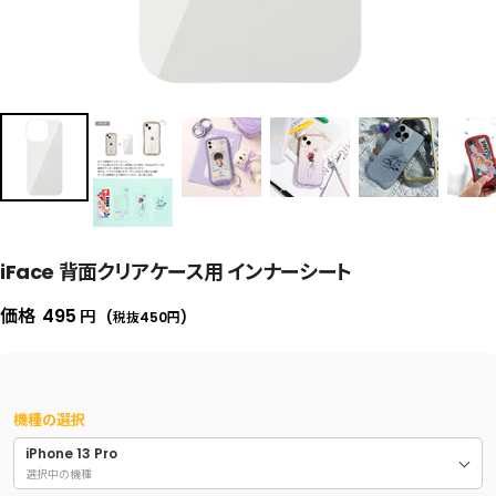
iFace 背面クリアケース用 インナーシート
セ
価格
495
円
(税抜450
円
)
ー
ル
価
機種の選択
格
iPhone 13 Pro
選択中の機種