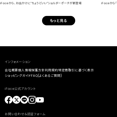
iFaceから、お出かけに"ちょうどいい"ショルダーポーチが新登場
iFaceか
もっと見る
インフォメーション
会社概要
個人情報保護方針
利用規約
特定商取引に基づく表示
ショッピングガイド
FAQ(よくあるご質問)
iFace公式アカウント
お問い合わせ&認証フォーム