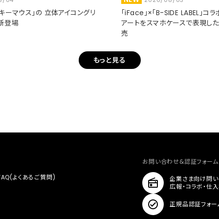
ミッキーマウス」の 立体アイコングリ
「iFace」×「B-SIDE LABEL」
新登場
アートをスマホケースで表現し
売
もっと見る
お問い合わせ&認証フォーム
FAQ(よくあるご質問)
企業さま向け問い
広報・コラボ・仕
正規品認証フォー