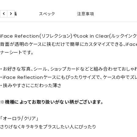
商品特長
スペック
注意事項
戻
次
る
へ
iFace Refection(リフレクション)やLook in Clear(ルックイ
背面が透明のケースに挟むだけで簡単にカスタマイズできる、iFac
ナーシートです。
・お好きな写真、シール、ショップカードなどと組み合わせておしゃ
・iFace Reflectionケースにもぴったりサイズで、ケースの中でズ
・挟みやすさにこだわった薄さ
※機種によってお取り扱いがない柄がございます。
「オーロラ/クリア」
さりげなくキラキラをプラスしたい人にぴったり