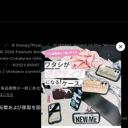
 ／ © Disney/Pixar ／ © DISNEY. Based on the “Winnie the
 ／ © 2026 Peanuts Worldwide LLC ／ ©Pokémon.
tendo・Creatures・GAME FREAK・TV Tokyo・ShoPro・JR Kikaku
. ／ ©2023 BIGHIT MUSIC / HYBE. All Rights Reserved. ／
/ chiikawa committee ／ STRANGER THINGS ™/© Netflix.
、製品画像は一般に各社の商標または登録商標です。
詳しくはこちら
はこちら
転載および複製を固く禁じます。
Copyright © Hamee Corp. All Rights Reserved.