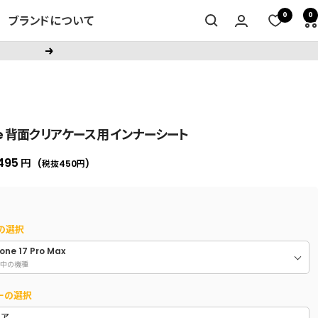
0
0
ブランドについて
次
へ
ce 背面クリアケース用 インナーシート
セ
495
円
(税抜450
円
)
ー
ル
価
の選択
格
one 17 Pro Max
中の機種
ーの選択
リア