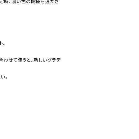
挟む時、濃い色の機種を透かさ
ト。
llyと合わせて使うと、新しいグラデ
い。