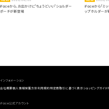
iFaceから、お出かけに"ちょうどいい"ショルダー
iFaceから「
ポーチが新登場
ップホルダーが
インフォメーション
会社概要
個人情報保護方針
利用規約
特定商取引に基づく表示
ショッピングガイド
iFace公式アカウント