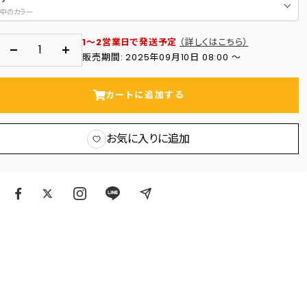
中のカラー
1～2営業日で発送予定
（詳しくはこちら）
数
数
販売期間: 2025年09月10日 08:00 〜
量
量
を
を
カートに追加する
減
増
ら
や
お気に入りに追加
す
す
ア