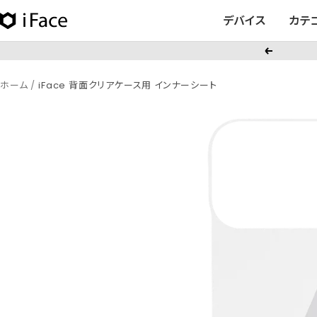
コ
デバイス
カテ
iFace
ン
日
テ
戻
本
ン
る
公
ツ
ホーム
iFace 背面クリアケース用 インナーシート
式
へ
サ
ス
イ
キ
ト
ッ
プ