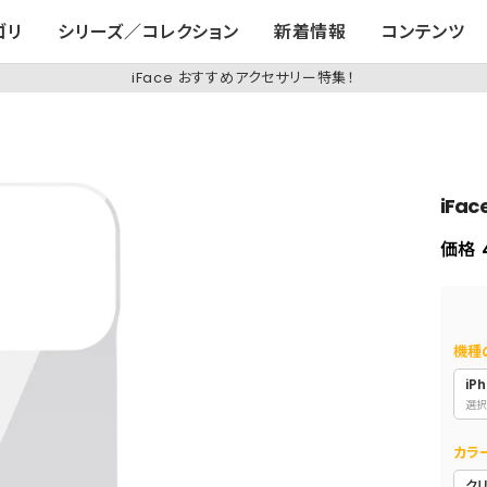
ゴリ
シリーズ／コレクション
新着情報
コンテンツ
iFace おすすめアクセサリー特集！
iFa
価格
機種
iPh
選択
カラ
ク