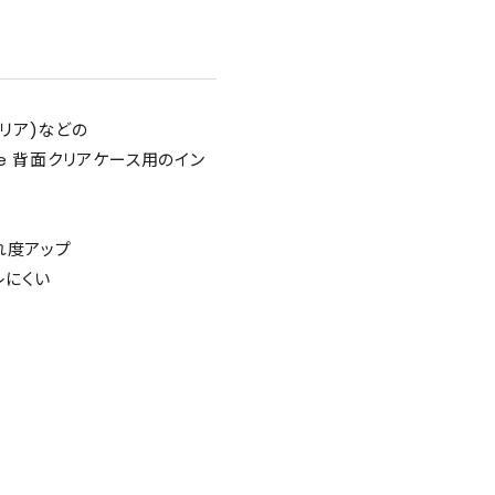
ンクリア)などの
e 背面クリアケース用のイン
れ度アップ
レにくい